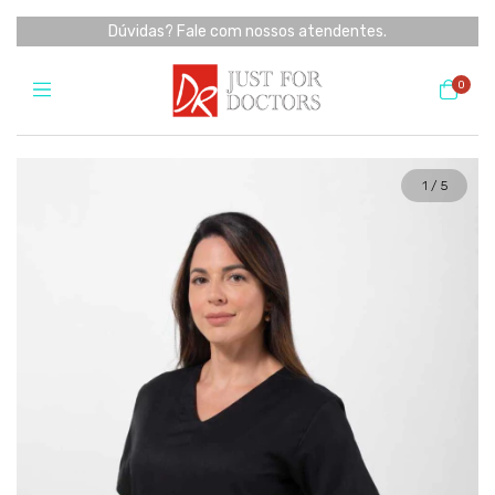
Dúvidas? Fale com nossos atendentes.
0
1
/
5