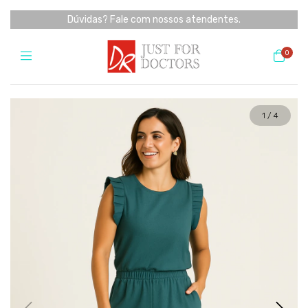
Dúvidas? Fale com nossos atendentes.
0
1
/
4