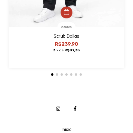
2 cores
Scrub Dallas
R$239,90
3
x de
R$87,35
Início