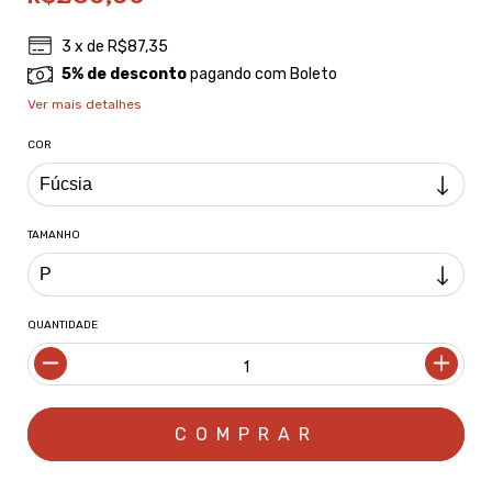
3
x de
R$87,35
5% de desconto
pagando com Boleto
Ver mais detalhes
COR
TAMANHO
QUANTIDADE