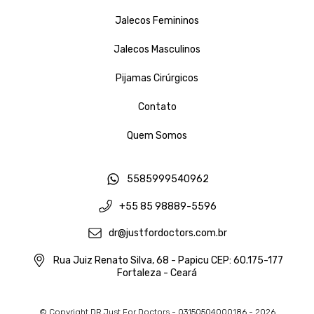
Jalecos Femininos
Jalecos Masculinos
Pijamas Cirúrgicos
Contato
Quem Somos
5585999540962
+55 85 98889-5596
dr@justfordoctors.com.br
Rua Juiz Renato Silva, 68 - Papicu CEP: 60.175-177
Fortaleza - Ceará
© Copyright DR Just For Doctors - 03150504000186 - 2026