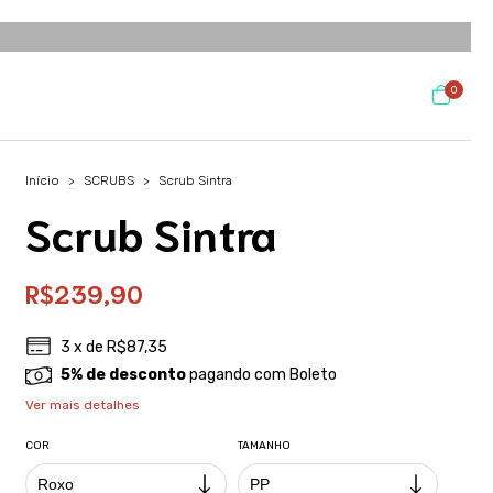
0
Início
>
SCRUBS
>
Scrub Sintra
Scrub Sintra
R$239,90
3
x de
R$87,35
5% de desconto
pagando com Boleto
Ver mais detalhes
COR
TAMANHO