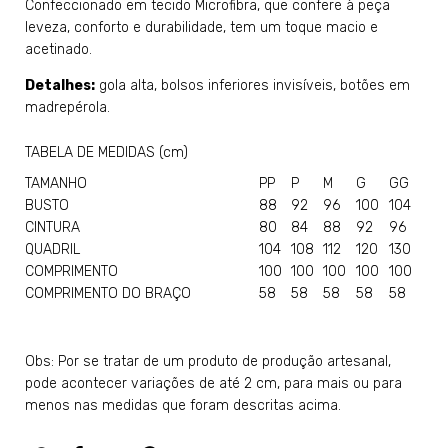
Confeccionado em tecido Microfibra, que confere à peça
leveza, conforto e durabilidade, tem um toque macio e
acetinado.
Detalhes:
gola alta, bolsos inferiores invisíveis, botões em
madrepérola.
TABELA DE MEDIDAS (cm)
TAMANHO
PP
P
M
G
GG
BUSTO
88
92
96
100
104
CINTURA
80
84
88
92
96
QUADRIL
104
108
112
120
130
COMPRIMENTO
100
100
100
100
100
COMPRIMENTO DO BRAÇO
58
58
58
58
58
Obs: Por se tratar de um produto de produção artesanal,
pode acontecer variações de até 2 cm, para mais ou para
menos nas medidas que foram descritas acima.