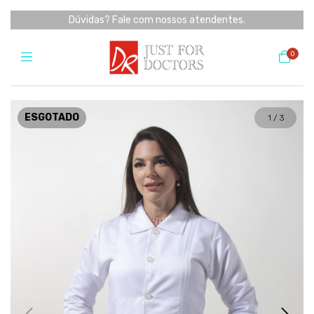
Dúvidas? Fale com nossos atendentes.
0
ESGOTADO
1
/
3