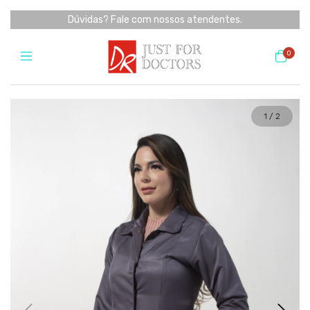
Dúvidas? Fale com nossos atendentes.
0
1
/
2